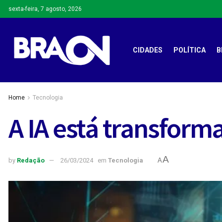
sexta-feira, 7 agosto, 2026
CIDADES
POLÍTICA
B
Home
Tecnologia
A IA está transform
A
by
Redação
26/03/2024
em
Tecnologia
A