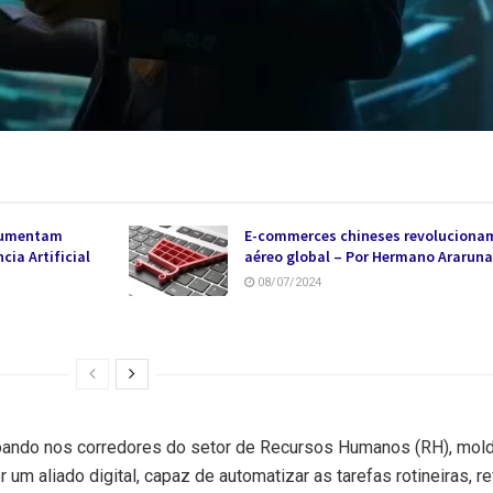
 aumentam
E-commerces chineses revolucionam
ia Artificial
aéreo global – Por Hermano Araruna
08/07/2024
á ecoando nos corredores do setor de Recursos Humanos (RH), mo
 um aliado digital, capaz de automatizar as tarefas rotineiras, r