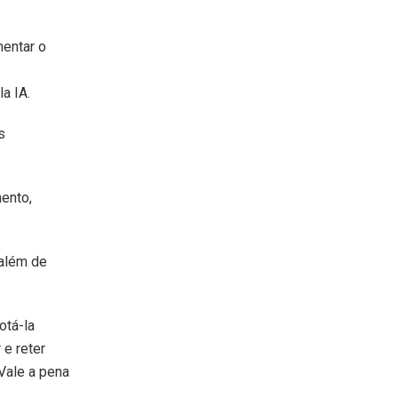
mentar o
a IA.
s
ento,
além de
otá-la
 e reter
Vale a pena