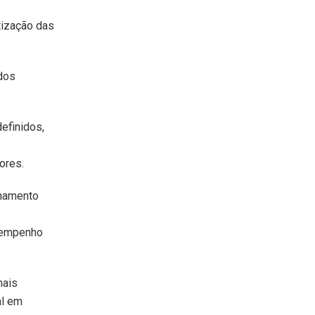
tização das
 dos
definidos,
ores.
inamento
esempenho
mais
al em