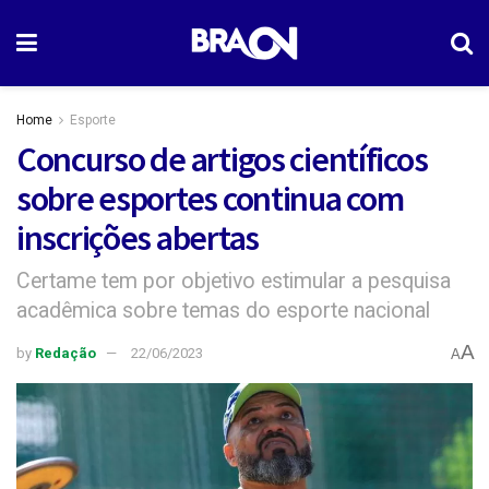
Home
Esporte
Concurso de artigos científicos
sobre esportes continua com
inscrições abertas
Certame tem por objetivo estimular a pesquisa
acadêmica sobre temas do esporte nacional
A
by
Redação
22/06/2023
A