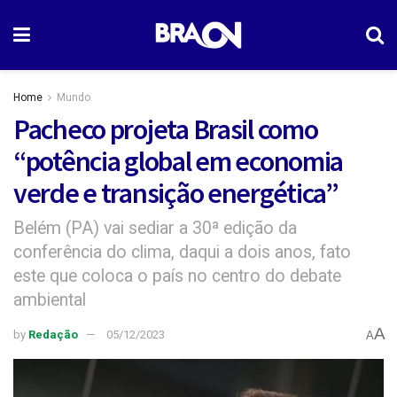
Home
Mundo
Pacheco projeta Brasil como
“potência global em economia
verde e transição energética”
Belém (PA) vai sediar a 30ª edição da
conferência do clima, daqui a dois anos, fato
este que coloca o país no centro do debate
ambiental
A
by
Redação
05/12/2023
A