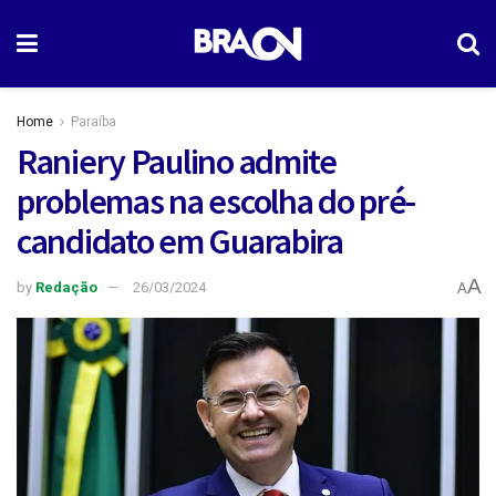
Home
Paraíba
Raniery Paulino admite
problemas na escolha do pré-
candidato em Guarabira
A
by
Redação
26/03/2024
A