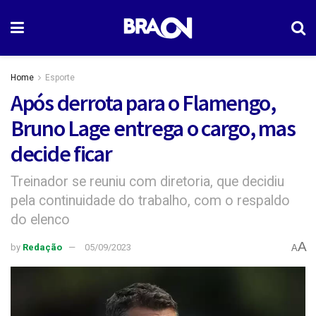
Home
Esporte
Após derrota para o Flamengo,
Bruno Lage entrega o cargo, mas
decide ficar
Treinador se reuniu com diretoria, que decidiu
pela continuidade do trabalho, com o respaldo
do elenco
A
by
Redação
05/09/2023
A