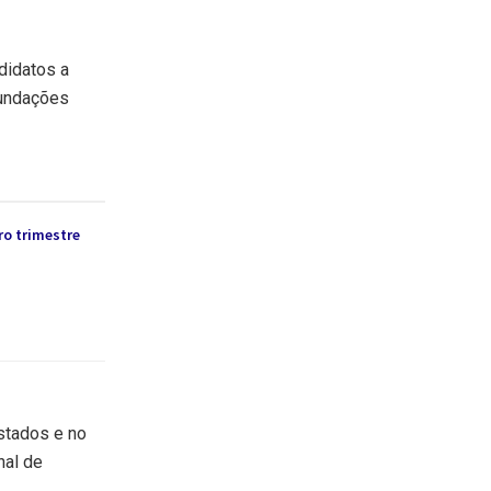
didatos a
fundações
ro trimestre
stados e no
nal de