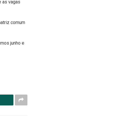
e as vagas
 matriz comum
imos junho e