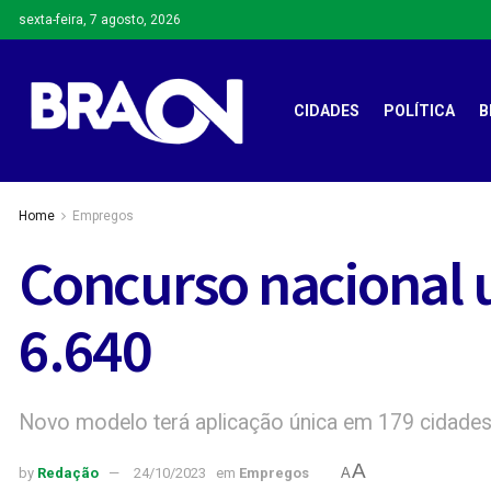
sexta-feira, 7 agosto, 2026
CIDADES
POLÍTICA
B
Home
Empregos
Concurso nacional 
6.640
Novo modelo terá aplicação única em 179 cidade
A
by
Redação
24/10/2023
em
Empregos
A