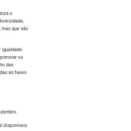
tiza o
diversidade,
r, mas que são
r igualdade
primorar os
nho das
odas as fases
dezembro.
l disponíveis