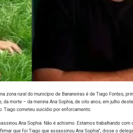
 na zona rural do município de Bananeiras é de Tiago Fontes, prin
 da morte – da menina Ana Sophia, de oito anos, em julho deste
o. Tiago cometeu suicídio por enforcamento.
assinou Ana Sophia. Não é achismo. Estamos trabalhando com c
rmar que foi Tiago que assassinou Ana Sophia”, disse o delegad