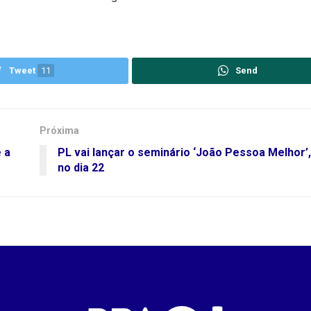
Tweet
11
Send
Próxima
 a
PL vai lançar o seminário ‘João Pessoa Melhor’
no dia 22