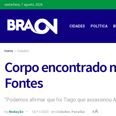
sexta-feira, 7 agosto, 2026
CIDADES
POLÍTICA
B
Home
Cidades
Corpo encontrado na
Fontes
“Podemos afirmar que foi Tiago que assassinou A
A
by
Redação
14/11/2023
em
Cidades
,
Paraíba
A