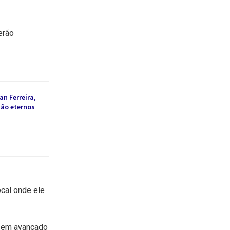
erão
an Ferreira,
são eternos
ocal onde ele
s em avançado