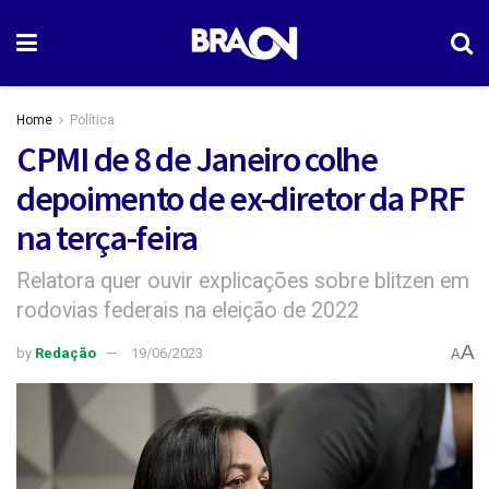
Home
Política
CPMI de 8 de Janeiro colhe
depoimento de ex-diretor da PRF
na terça-feira
Relatora quer ouvir explicações sobre blitzen em
rodovias federais na eleição de 2022
A
by
Redação
19/06/2023
A