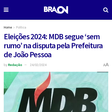
Home
Política
Eleições 2024: MDB segue ‘sem
rumo’ na disputa pela Prefeitura
de João Pessoa
A
by
Redação
24/02/2024
A