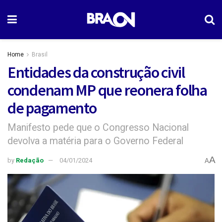
Home
Brasil
Entidades da construção civil
condenam MP que reonera folha
de pagamento
Manifesto pede que o Congresso Nacional
devolva a matéria para o Governo Federal
A
by
Redação
04/01/2024
A