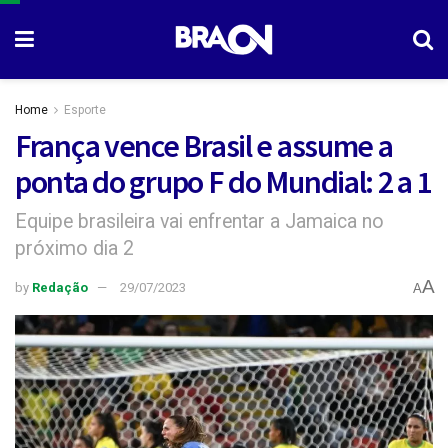
Home
Esporte
França vence Brasil e assume a
ponta do grupo F do Mundial: 2 a 1
Equipe brasileira vai enfrentar a Jamaica no
próximo dia 2
A
by
Redação
29/07/2023
A