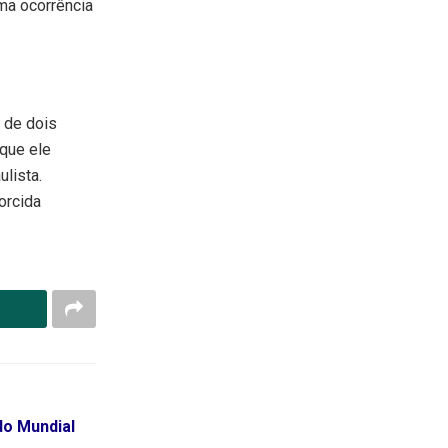
ma ocorrência
 de dois
 que ele
lista.
orcida
do Mundial