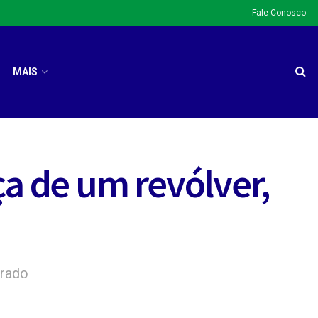
Fale Conosco
MAIS
ça de um revólver,
trado