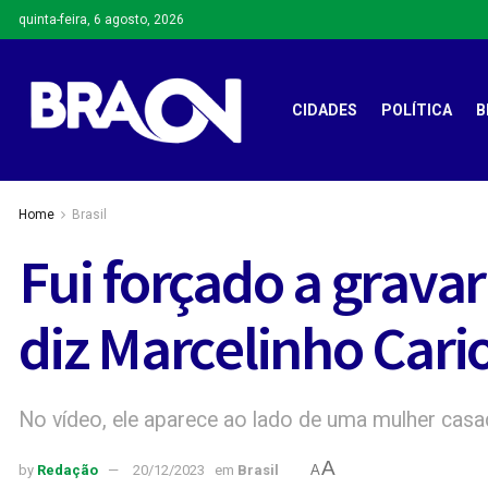
quinta-feira, 6 agosto, 2026
CIDADES
POLÍTICA
B
Home
Brasil
Fui forçado a grava
diz Marcelinho Cari
No vídeo, ele aparece ao lado de uma mulher casa
A
by
Redação
20/12/2023
em
Brasil
A