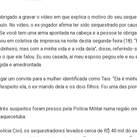
obrigado a gravar o vídeo em que explica o motivo do seu seques
ulo. No vídeo, o ex-jogador afirma ter sido sequestrado por cau
 você tem uma arma apontada na cabeça e a pessoa te obriga a
rmou em coletiva de imprensa na noite desta segunda-feira (18). 
inheiro, mas com a minha vida e a vida dela”, disse, referindo-
o o que ele falou. Eu sou casada, aí meu esposo pegou ele e eu 
ngida e amedrontada.
gar um convite para a mulher identificada como Tais. “Ela é minh
espeito ela, o ex-marido dela e os dois filhos. Foi uma das pio
três suspeitos foram presos pela Polícia Militar numa região on
uaquecetuba.
lícia Civil, os sequestradores levados cerca de R$ 40 mil do ex