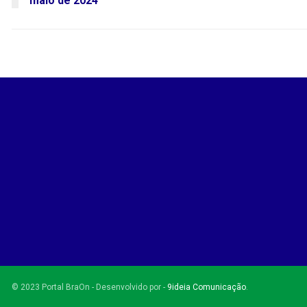
maio de 2024
© 2023 Portal BraOn - Desenvolvido por -
9ideia Comunicação
.