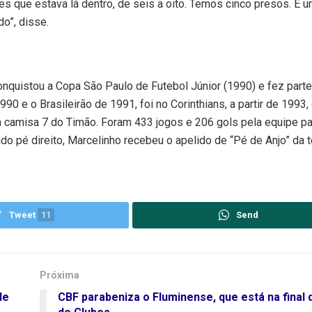
 que estava lá dentro, de seis a oito. Temos cinco presos. É u
o”, disse.
quistou a Copa São Paulo de Futebol Júnior (1990) e fez parte
0 e o Brasileirão de 1991, foi no Corinthians, a partir de 1993,
a camisa 7 do Timão. Foram 433 jogos e 206 gols pela equipe pau
do pé direito, Marcelinho recebeu o apelido de “Pé de Anjo” da t
Tweet
11
Send
Próxima
de
CBF parabeniza o Fluminense, que está na final 