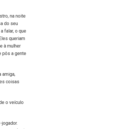
tro, na noite
sa do seu
 falar, o que
“Eles queriam
se à mulher
e pôs a gente
a amiga,
res coisas
de o veículo
-jogador.