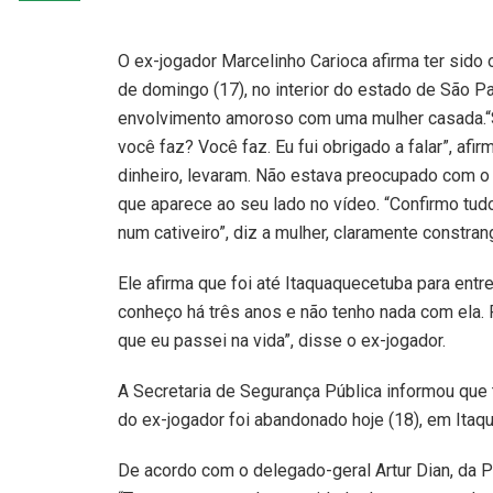
O ex-jogador Marcelinho Carioca afirma ter sido 
de domingo (17), no interior do estado de São Pa
envolvimento amoroso com uma mulher casada.“Se
você faz? Você faz. Eu fui obrigado a falar”, afi
dinheiro, levaram. Não estava preocupado com o d
que aparece ao seu lado no vídeo. “Confirmo tud
num cativeiro”, diz a mulher, claramente constra
Ele afirma que foi até Itaquaquecetuba para entre
conheço há três anos e não tenho nada com ela. R
que eu passei na vida”, disse o ex-jogador.
A Secretaria de Segurança Pública informou que 
do ex-jogador foi abandonado hoje (18), em Itaq
De acordo com o delegado-geral Artur Dian, da Po