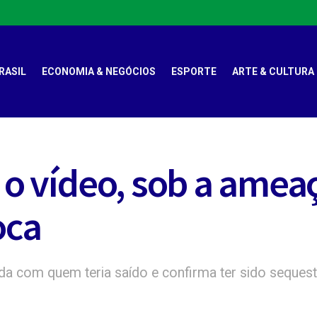
RASIL
ECONOMIA & NEGÓCIOS
ESPORTE
ARTE & CULTURA
r o vídeo, sob a amea
oca
da com quem teria saído e confirma ter sido seques