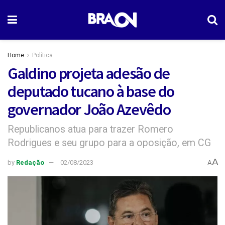
Home
Política
Galdino projeta adesão de
deputado tucano à base do
governador João Azevêdo
Republicanos atua para trazer Romero
Rodrigues e seu grupo para a oposição, em CG
A
by
Redação
02/08/2023
A