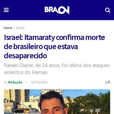
Home
Brasil
Israel: Itamaraty confirma morte
de brasileiro que estava
desaparecido
Ranani Glazer, de 24 anos, foi vítima dos ataques
violentos do Hamas
A
by
Redação
10/10/2023
A