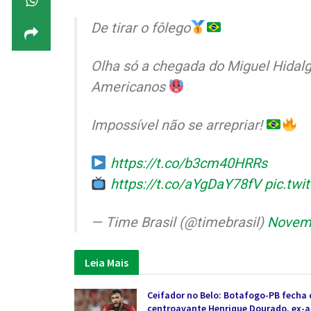
De tirar o fôlego
Olha só a chegada do Miguel Hidalg
Americanos
Impossível não se arrepriar!
https://t.co/b3cm40HRRs
https://t.co/aYgDaY78fV
pic.twi
— Time Brasil (@timebrasil)
Novemb
Leia Mais
Ceifador no Belo: Botafogo-PB fecha
centroavante Henrique Dourado, ex-ar