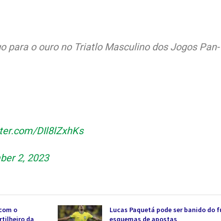
o para o ouro no Triatlo Masculino dos Jogos Pan-
tter.com/DIl8lZxhKs
er 2, 2023
 com o
Lucas Paquetá pode ser banido do f
tilheiro da
esquemas de apostas