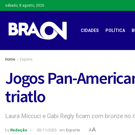
sábado, 8 agosto, 2026
CIDADES
POLÍTICA
B
Home
Esporte
Jogos Pan-American
triatlo
Laura Miccuci e Gabi Regly ficam com bronze no n
A
by
Redação
03/11/2023
em
Esporte
A