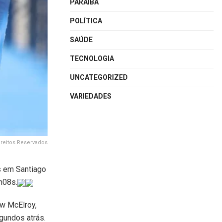
PARAÍBA
POLÍTICA
SAÚDE
TECNOLOGIA
UNCATEGORIZED
VARIEDADES
reitos Reservados
s em Santiago
n08s.
ew McElroy,
gundos atrás.