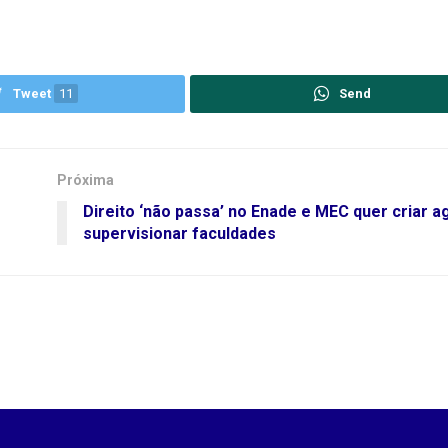
Tweet
11
Send
Próxima
Direito ‘não passa’ no Enade e MEC quer criar a
supervisionar faculdades