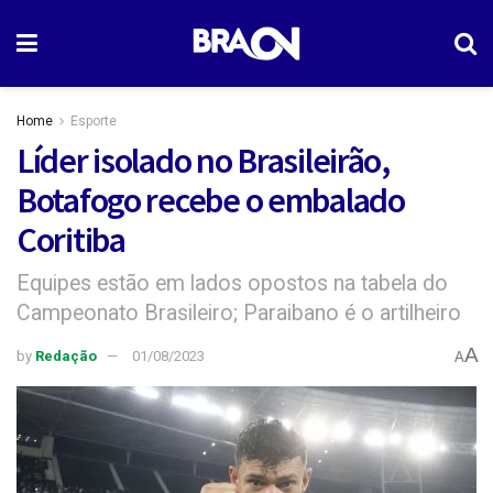
Home
Esporte
Líder isolado no Brasileirão,
Botafogo recebe o embalado
Coritiba
Equipes estão em lados opostos na tabela do
Campeonato Brasileiro; Paraibano é o artilheiro
A
by
Redação
01/08/2023
A