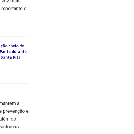
a vez mais
 importante o
ção cheio de
 Panta durante
 Santa Rita
 mantém a
e prevenção e
 além do
 sintomas