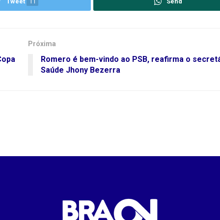
Tweet
11
Send
Próxima
Copa
Romero é bem-vindo ao PSB, reafirma o secretá
Saúde Jhony Bezerra