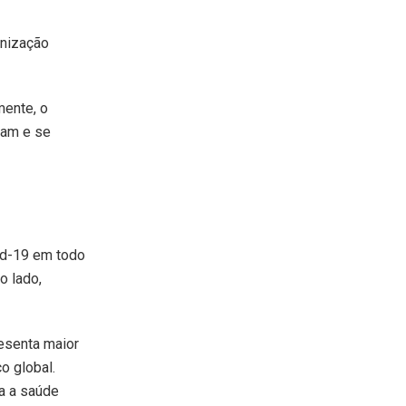
anização
mente, o
eçam e se
id-19 em todo
o lado,
resenta maior
o global.
ra a saúde