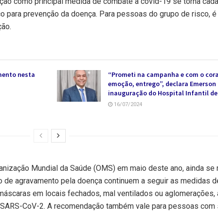
ção como principal medida de combate à covid-19 se torna cad
ço para prevenção da doença. Para pessoas do grupo de risco, é
ção.
mento nesta
“Prometi na campanha e com o cora
emoção, entrego”, declara Emerson
inauguração do Hospital Infantil de
16/07/2024
ganização Mundial da Saúde (OMS) em maio deste ano, ainda se
o de agravamento pela doença continuem a seguir as medidas d
e máscaras em locais fechados, mal ventilados ou aglomerações,
us SARS-CoV-2. A recomendação também vale para pessoas com