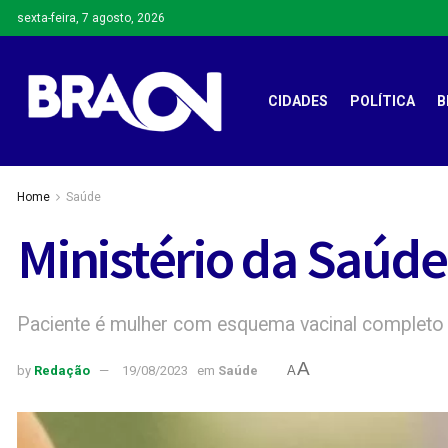
sexta-feira, 7 agosto, 2026
CIDADES
POLÍTICA
B
Home
Saúde
Ministério da Saúde
Paciente é mulher com esquema vacinal completo
A
by
Redação
19/08/2023
em
Saúde
A