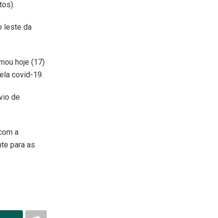
tos).
 leste da
rmou hoje (17)
ela covid-19.
vio de
 com a
te para as