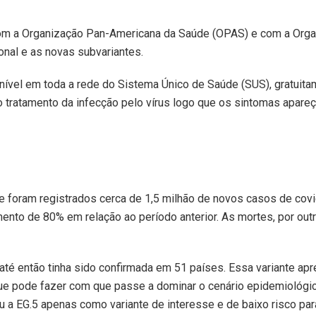
om a Organização Pan-Americana da Saúde (OPAS) e com a Org
ional e as novas subvariantes.
nível em toda a rede do Sistema Único de Saúde (SUS), gratuita
do no tratamento da infecção pelo vírus logo que os sintomas apar
ue foram registrados cerca de 1,5 milhão de novos casos de cov
ento de 80% em relação ao período anterior. As mortes, por outr
até então tinha sido confirmada em 51 países. Essa variante ap
e pode fazer com que passe a dominar o cenário epidemiológic
u a EG.5 apenas como variante de interesse e de baixo risco pa