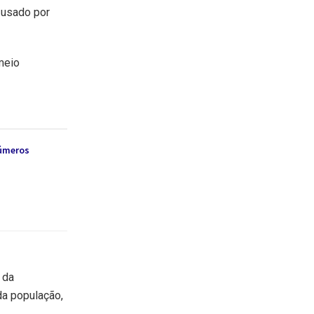
 usado por
meio
números
 da
da população,