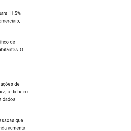
para 11,5%.
omerciais,
ífico de
bitantes. O
s ações de
ca, o dinheiro
az dados
pessoas que
enda aumenta