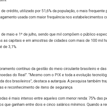
de crédito, utilizado por 51,6% da população, o mais frequente 
de pagamento usada com maior frequência nos estabelecimentos c
 de maio e 1º de julho, sendo que mil compõem o público espec
s as capitais e em amostras de cidades com mais de 100 mil ha
é de 3,1%.
oramento contínuo da gestão do meio circulante brasileiro e da
moedas do Real”. “Mesmo com o PIX e toda a evolução tecnológi
da dos brasileiros”, destaca a autarquia. A pesquisa também tr
as e reconhecimento de itens de segurança.
edas é mais intenso entre aqueles com menor renda: 75% das 
os que ganham entre dois e cinco salários mínimos. Quando a r