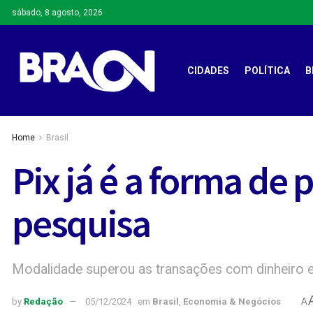
sábado, 8 agosto, 2026
CIDADES
POLÍTICA
B
Home
Brasil
Pix já é a forma de
pesquisa
Modalidade superou as transações com dinheiro 
by
Redação
05/12/2024
em
Brasil
,
Economia & Negócios
A