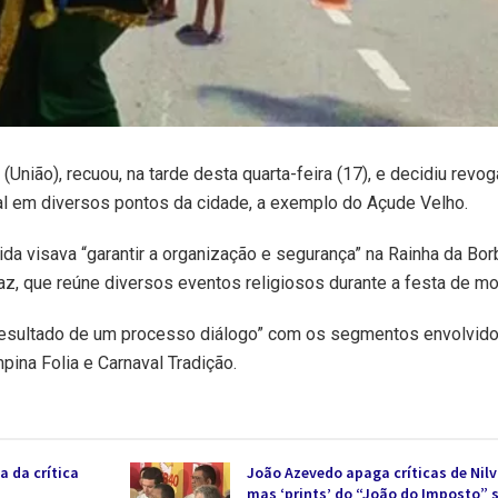
União), recuou, na tarde desta quarta-feira (17), e decidiu revog
val em diversos pontos da cidade, a exemplo do Açude Velho.
ida visava “garantir a organização e segurança” na Rainha da Bo
az, que reúne diversos eventos religiosos durante a festa de m
“resultado de um processo diálogo” com os segmentos envolvid
pina Folia e Carnaval Tradição.
a da crítica
João Azevedo apaga críticas de Nilv
mas ‘prints’ do “João do Imposto” 