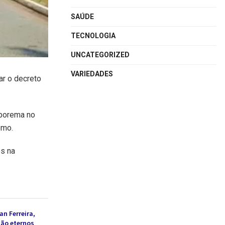
SAÚDE
TECNOLOGIA
UNCATEGORIZED
VARIEDADES
ar o decreto
rborema no
omo.
os na
an Ferreira,
são eternos