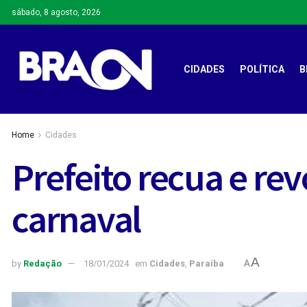
sábado, 8 agosto, 2026
CIDADES
POLÍTICA
B
Home
Cidades
Prefeito recua e re
carnaval
A
by
Redação
18/01/2024
em
Cidades
,
Paraíba
A