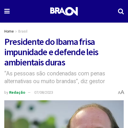
Home
Brasil
Presidente do Ibama frisa
impunidade e defende leis
ambientais duras
“As pessoas são condenadas com penas
alternativas ou muito brandas”, diz gestor
A
by
Redação
07/08/2023
A