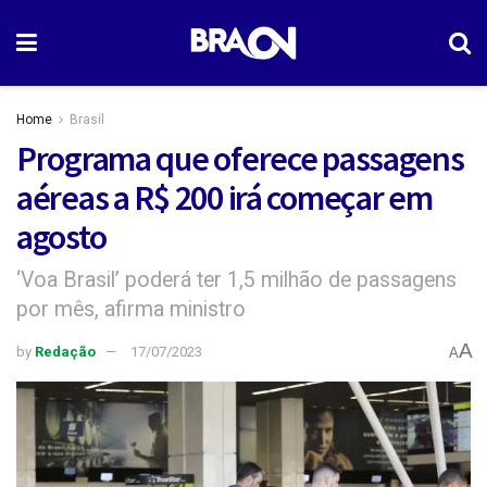
Home
Brasil
Programa que oferece passagens
aéreas a R$ 200 irá começar em
agosto
‘Voa Brasil’ poderá ter 1,5 milhão de passagens
por mês, afirma ministro
A
by
Redação
17/07/2023
A