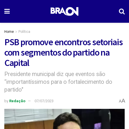
Home
Política
PSB promove encontros setoriais
com segmentos do partido na
Capital
Presidente municipal diz que eventos são
“importantíssimos para o fortalecimento do
partido"
A
by
Redação
07/07/2023
A