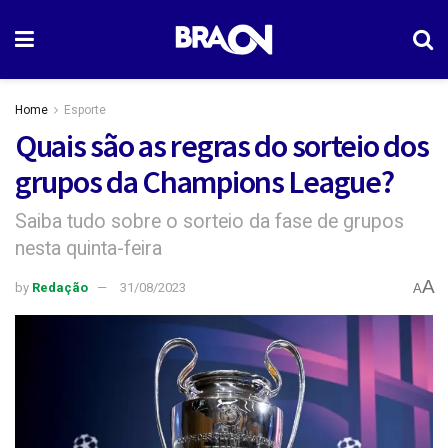
Home
Esporte
Quais são as regras do sorteio dos
grupos da Champions League?
Saiba tudo sobre o sorteio da fase de grupos
nesta quinta-feira
A
by
Redação
31/08/2023
A