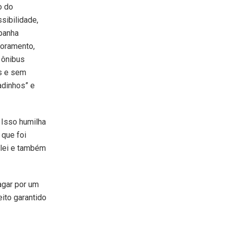
o do
sibilidade,
panha
toramento,
 ônibus
ns e sem
adinhos” e
 Isso humilha
 que foi
 lei e também
agar por um
eito garantido