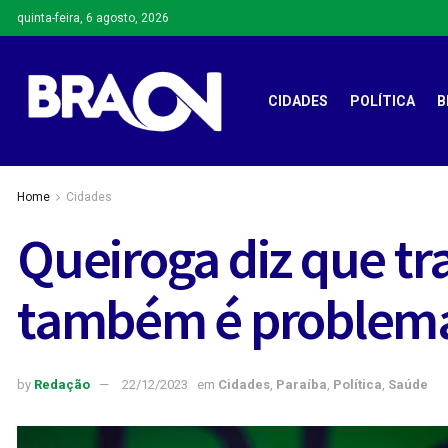
quinta-feira, 6 agosto, 2026
CIDADES
POLÍTICA
B
Home
Cidades
Queiroga diz que t
também é problema
by
Redação
22/12/2023
em
Cidades
,
Paraíba
,
Política
,
Saúde