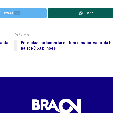
Tweet
12
Send
Próxima
Santa
Emendas parlamentares tem o maior valor da hi
país: R$ 53 bilhões