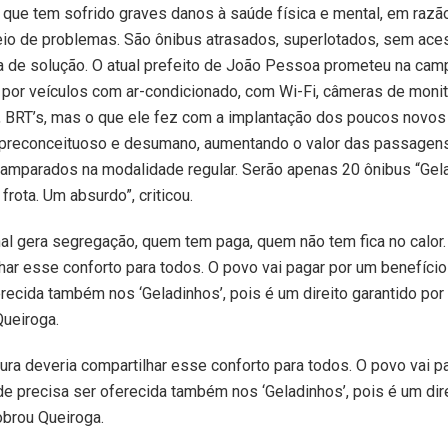
 que tem sofrido graves danos à saúde física e mental, em razã
eio de problemas. São ônibus atrasados, superlotados, sem aces
a de solução. O atual prefeito de João Pessoa prometeu na cam
ibus por veículos com ar-condicionado, com Wi-Fi, câmeras de moni
as, BRT’s, mas o que ele fez com a implantação dos poucos novos
l, preconceituoso e desumano, aumentando o valor das passage
 amparados na modalidade regular. Serão apenas 20 ônibus “Gel
ota. Um absurdo”, criticou.
al gera segregação, quem tem paga, quem não tem fica no calor.
har esse conforto para todos. O povo vai pagar por um benefício
recida também nos ‘Geladinhos’, pois é um direito garantido por
ueiroga.
ura deveria compartilhar esse conforto para todos. O povo vai p
de precisa ser oferecida também nos ‘Geladinhos’, pois é um dir
obrou Queiroga.