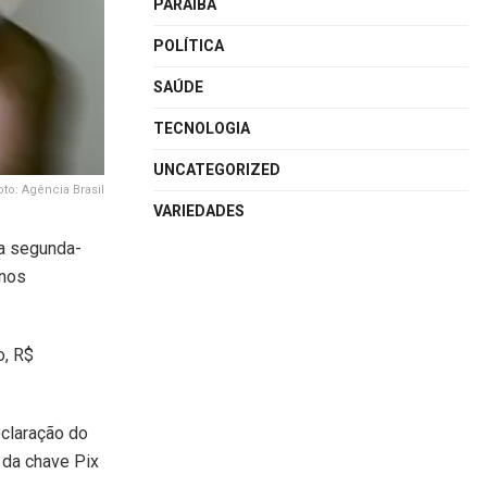
PARAÍBA
POLÍTICA
SAÚDE
TECNOLOGIA
UNCATEGORIZED
oto: Agência Brasil
VARIEDADES
a segunda-
anos
o, R$
eclaração do
 da chave Pix