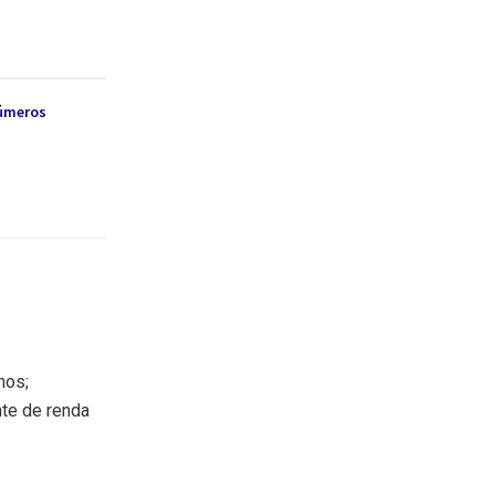
números
nos;
nte de renda