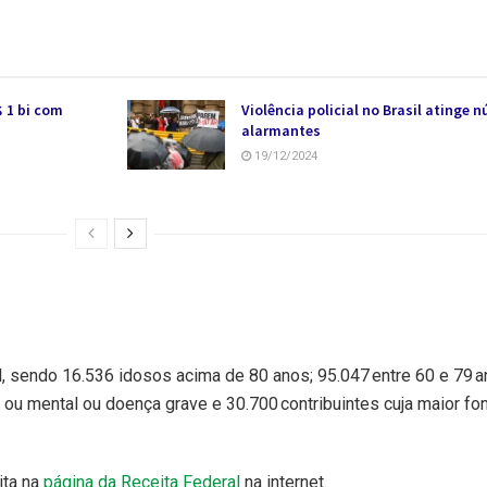
 1 bi com
Violência policial no Brasil atinge 
alarmantes
19/12/2024
l, sendo 16.536 idosos acima de 80 anos; 95.047 entre 60 e 79 a
a ou mental ou doença grave e 30.700 contribuintes cuja maior fo
ita na
página da Receita Federal
na internet.