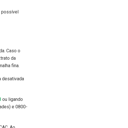
 possível
da. Caso o
xtrato da
alha fina.
a desativada
B
ou ligando
dades) e 0800-
-CAC. Ao