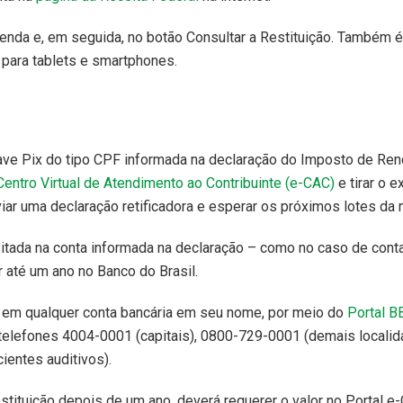
enda e, em seguida, no botão Consultar a Restituição. Também é
l para tablets e smartphones.
ave Pix do tipo CPF informada na declaração do Imposto de Ren
Centro Virtual de Atendimento ao Contribuinte (e-CAC)
e tirar o e
iar uma declaração retificadora e esperar os próximos lotes da m
ositada na conta informada na declaração – como no caso de cont
r até um ano no Banco do Brasil.
o em qualquer conta bancária em seu nome, por meio do
Portal B
 telefones 4004-0001 (capitais), 0800-729-0001 (demais locali
ientes auditivos).
estituição depois de um ano, deverá requerer o valor no Portal e