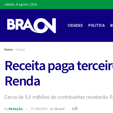
sábado, 8 agosto, 2026
CIDADES
POLÍTICA
B
Home
Brasil
Receita paga terceir
Renda
Cerca de 5,6 milhões de contribuintes receberão R
A
by
Redação
01/08/2023
em
Brasil
A