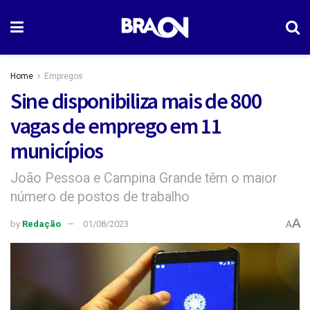
Home
Empregos
Sine disponibiliza mais de 800
vagas de emprego em 11
municípios
João Pessoa e Campina Grande têm o maior
número de postos de trabalho
A
by
Redação
01/08/2023
A