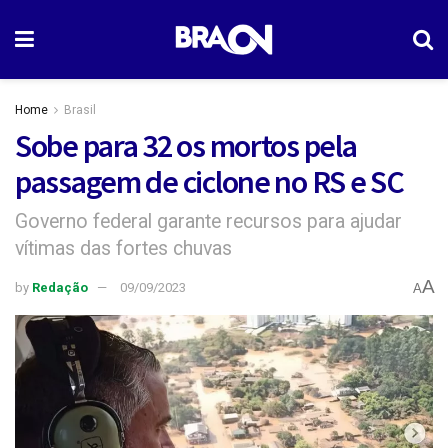
Home
Brasil
Sobe para 32 os mortos pela
passagem de ciclone no RS e SC
Governo federal garante recursos para ajudar
vítimas das fortes chuvas
A
by
Redação
09/09/2023
A