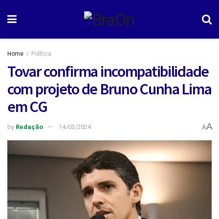
Home
Política
Tovar confirma incompatibilidade
com projeto de Bruno Cunha Lima
em CG
A
by
Redação
14/03/2024
A