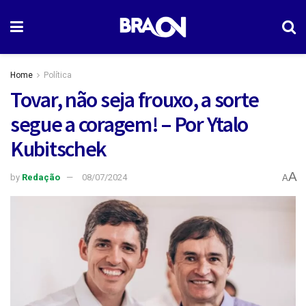
Home
Política
Tovar, não seja frouxo, a sorte
segue a coragem! – Por Ytalo
Kubitschek
A
by
Redação
08/07/2024
A