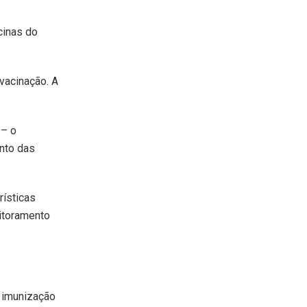
cinas do
vacinação. A
 – o
nto das
rísticas
itoramento
e imunização