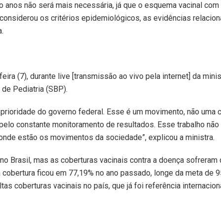
ro anos não será mais necessária, já que o esquema vacinal com
o considerou os critérios epidemiológicos, as evidências relacio
.
ra (7), durante live [transmissão ao vivo pela internet] da mini
 de Pediatria (SBP).
a prioridade do governo federal. Esse é um movimento, não uma
e pelo constante monitoramento de resultados. Esse trabalho não 
onde estão os movimentos da sociedade”, explicou a ministra.
no Brasil, mas as coberturas vacinais contra a doença sofreram
 a cobertura ficou em 77,19% no ano passado, longe da meta de 
tas coberturas vacinais no país, que já foi referência internaciona