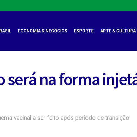
RASIL
ECONOMIA & NEGÓCIOS
ESPORTE
ARTE & CULTURA
o será na forma injetá
ema vacinal a ser feito após período de transição