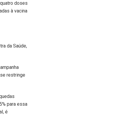
 quatro doses
nadas à vacina
stra da Saúde,
 campanha
se restringe
 quedas
95% para essa
l, é