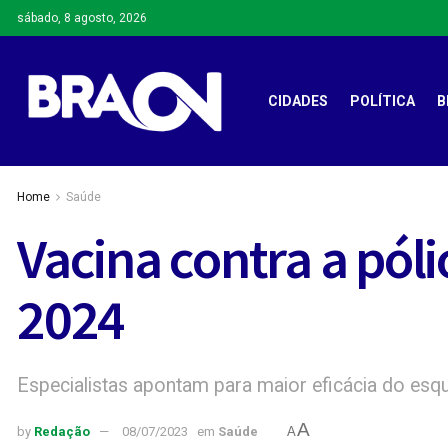
sábado, 8 agosto, 2026
CIDADES
POLÍTICA
B
Home
Saúde
Vacina contra a póli
2024
Especialistas apontam para maior eficácia do esqu
A
by
Redação
08/07/2023
em
Saúde
A