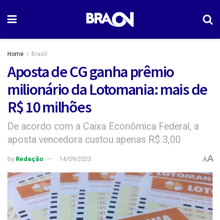
Home
Brasil
Aposta de CG ganha prêmio
milionário da Lotomania: mais de
R$ 10 milhões
De acordo com a Caixa Econômica Federal, a
aposta vencedora custou apenas R$ 3,00
A
by
Redação
14/09/2023
A