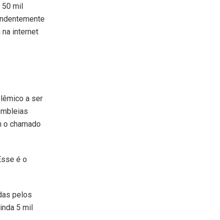
 50 mil
pendentemente
 na internet
lêmico a ser
embleias
am o chamado
Esse é o
das pelos
inda 5 mil