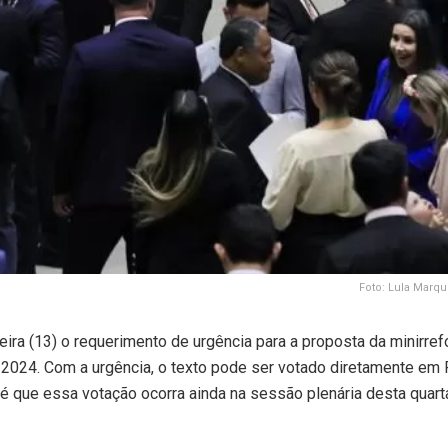
Foto: Lula Marqu
ra (13) o requerimento de urgência para a proposta da minirrefo
 2024. Com a urgência, o texto pode ser votado diretamente em 
 é que essa votação ocorra ainda na sessão plenária desta quar