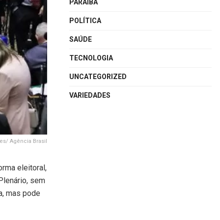
PARAÍBA
POLÍTICA
SAÚDE
TECNOLOGIA
UNCATEGORIZED
VARIEDADES
es/ Agência Brasil
rma eleitoral,
Plenário, sem
ta, mas pode