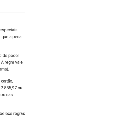
 especiais
e que a pena
o de poder
 A regra vale
ema).
cartão,
 2.855,97 ou
ios nas
abelece regras