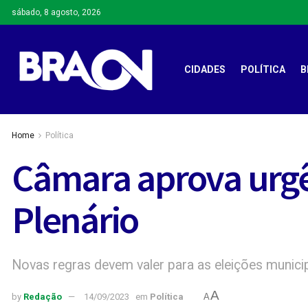
sábado, 8 agosto, 2026
CIDADES
POLÍTICA
B
Home
Política
Câmara aprova urgên
Plenário
Novas regras devem valer para as eleições munici
A
by
Redação
14/09/2023
em
Política
A