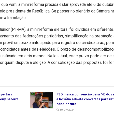
 que vem, a minirreforma precisa estar aprovada até 6 de outubro
lo presidente da República. Se passar no plenário da Câmara n
r a tramitação.
nior (PT-MA), a minirreforma eleitoral foi dividida em diferente
amento das federações partidárias, simplificação na prestação
m prevê um prazo antecipado para registro de candidaturas, perm
os candidatos antes das eleições. O prazo de desincompatibiliza
á unificado em seis meses. Na lei atual, esse prazo pode ser de 
 quem disputa a eleição. A consolidação das propostas foi fei
speitará
PSD marca convenção para ’45 do s
hony Bezerra
e Rosália admite conversas para ret
candidatura
30/07/2024