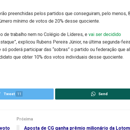
erão preenchidas pelos partidos que conseguiram, pelo menos,
 número mínimo de votos de 20% desse quociente.
o de trabalho nem no Colégio de Líderes, e
vai ser decidido
staque”, explicou Rubens Pereira Júnior, na última segunda-feira
só poderá participar das “sobras” o partido ou federação que 
didato que obter 10% dos votos individuais desse quociente.
Tweet
11
Send
Próxima
 voto
Aposta de CG ganha prêmio milionário da Lotom