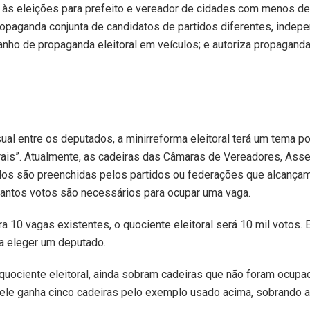
a às eleições para prefeito e vereador de cidades com menos de
 propaganda conjunta de candidatos de partidos diferentes, inde
anho de propaganda eleitoral em veículos; e autoriza propaganda
l entre os deputados, a minirreforma eleitoral terá um tema po
orais”. Atualmente, as cadeiras das Câmaras de Vereadores, Ass
dos são preenchidas pelos partidos ou federações que alcanç
quantos votos são necessários para ocupar uma vaga.
a 10 vagas existentes, o quociente eleitoral será 10 mil votos. 
ra eleger um deputado.
uociente eleitoral, ainda sobram cadeiras que não foram ocupa
s, ele ganha cinco cadeiras pelo exemplo usado acima, sobrando a