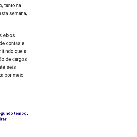
, tanto na
esta semana,
s eixos
 de contas e
itindo que a
ção de cargos
até seis
ta por meio
egundo tempo’,
irar