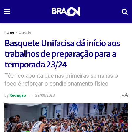
Home
Esporte
Basquete Unifacisa dá início aos
trabalhos de preparação para a
temporada 23/24
Técnico aponta que nas primeiras semanas o
foco é reforçar o condicionamento físico
A
by
Redação
29/08/2023
A