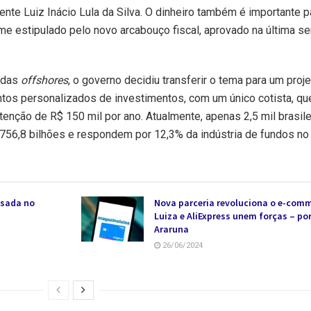
nte Luiz Inácio Lula da Silva. O dinheiro também é importante p
rme estipulado pelo novo arcabouço fiscal, aprovado na última s
o das
offshores
, o governo decidiu transferir o tema para um proje
entos personalizados de investimentos, com um único cotista, q
nção de R$ 150 mil por ano. Atualmente, apenas 2,5 mil brasile
56,8 bilhões e respondem por 12,3% da indústria de fundos no 
usada no
Nova parceria revoluciona o e-com
Luiza e AliExpress unem forças – p
Araruna
26/06/2024