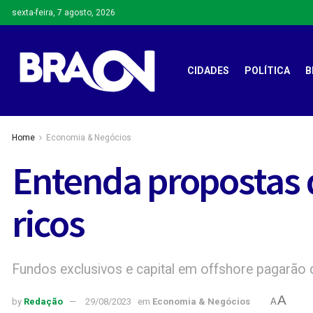
sexta-feira, 7 agosto, 2026
CIDADES
POLÍTICA
B
Home
Economia & Negócios
Entenda propostas 
ricos
Fundos exclusivos e capital em offshore pagarão
A
by
Redação
29/08/2023
em
Economia & Negócios
A