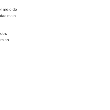
or meio do
otas mais
 dos
om as