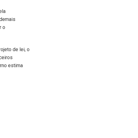
ela
 demais
r o
jeto de lei, o
ceiros
erno estima