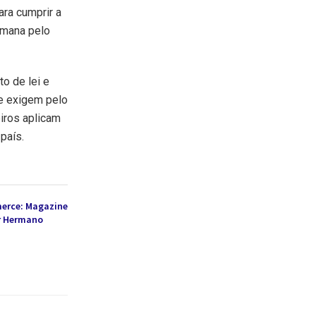
ara cumprir a
emana pelo
to de lei e
ue exigem pelo
iros aplicam
país.
merce: Magazine
or Hermano