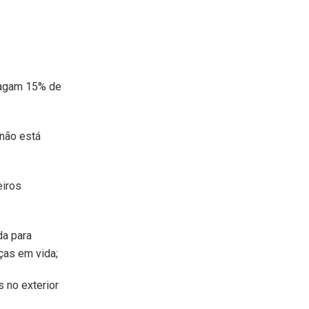
pagam 15% de
 não está
eiros
da para
nças em vida;
s no exterior