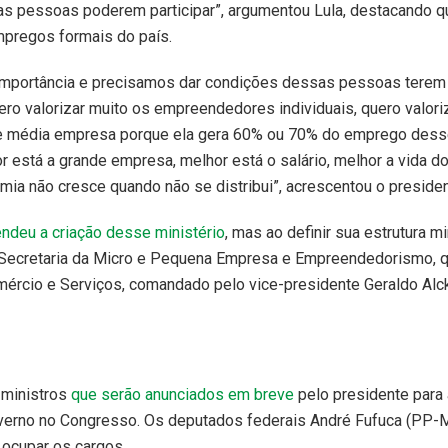
 as pessoas poderem participar”, argumentou Lula, destacando q
pregos formais do país.
importância e precisamos dar condições dessas pessoas terem
quero valorizar muito os empreendedores individuais, quero valori
a e média empresa porque ela gera 60% ou 70% do emprego desse
 está a grande empresa, melhor está o salário, melhor a vida d
mia não cresce quando não se distribui”, acrescentou o presiden
ndeu a criação desse ministério
, mas ao definir sua estrutura mi
ecretaria da Micro e Pequena Empresa e Empreendedorismo, q
omércio e Serviços, comandado pelo vice-presidente Geraldo Alc
 ministros
que serão anunciados em breve
pelo presidente para
verno no Congresso. Os deputados federais André Fufuca (PP-M
 ocupar os cargos.