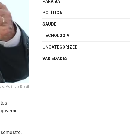
PARAÍBA
POLÍTICA
SAÚDE
TECNOLOGIA
UNCATEGORIZED
VARIEDADES
oto: Agência Brasil
ntos
 governo
o semestre,