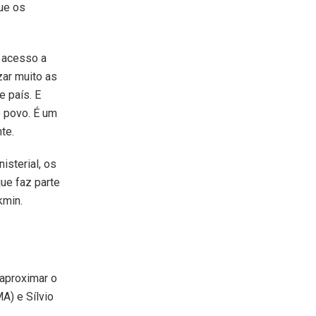
ue os
 acesso a
zar muito as
 país. E
o povo. É um
te.
nisterial, os
ue faz parte
kmin.
 aproximar o
A) e Sílvio