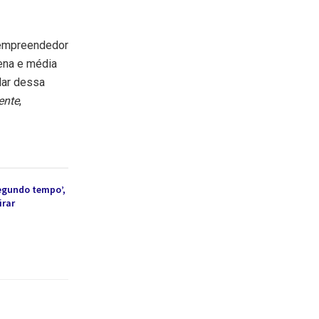
 empreendedor
uena e média
dar dessa
ente
,
egundo tempo’,
irar