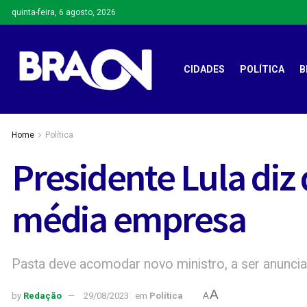
quinta-feira, 6 agosto, 2026
CIDADES
POLÍTICA
B
Home
Política
Presidente Lula diz
média empresa
Pasta deve acomodar novo ministro, a ser anunci
A
by
Redação
29/08/2023
em
Política
A